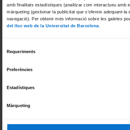
amb finalitats estadístiques (analitzar com interactueu amb el
màrqueting (gestionar la publicitat que s’ofereix adequant-la 
navegació). Per obtenir més informació sobre les galetes po
del lloc web de la Universitat de Barcelona
.
MENÚ PEU 1
Avís legal
Galetes
Selecció
Requeriments
de
PEU 2
Privadesa i termes
consentiment
Sobre UBtv
Preferències
PEU 3
Contacte
Estadístiques
Fundadora de la
Membre de la
Màrqueting