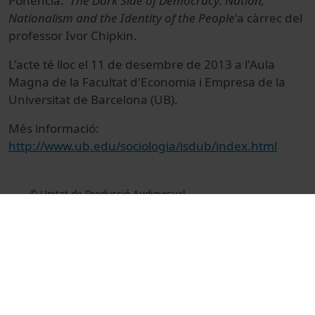
Ponència: '
The Dark Side of Democracy: Nation,
Nationalism and the Identity of the People
'a càrrec del
professor Ivor Chipkin.
L'acte té lloc el 11 de desembre de 2013 a l'Aula
Magna de la Facultat d'Economia i Empresa de la
Universitat de Barcelona (UB).
Més informació:
http://www.ub.edu/sociologia/isdub/index.html
© Unitat de Producció Audiovisual
Col·lecció
International Sociological Debates at the
Universitat de Barcelona (ISDUB)
Docència i Recerca