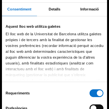
Consentiment
Detalls
Informació
Aquest lloc web utilitza galetes
El lloc web de la Universitat de Barcelona utilitza galetes
pròpies i de tercers amb la finalitat de gestionar les
vostres preferències (recordar informació perquè accediu
al lloc web amb determinades característiques que
puguin diferenciar la vostra experiència de la d’altres
usuaris), amb finalitats estadístiques (analitzar com
interactueu amb el lloc web) i amb finalitats de
màrqueting (gestionar la publicitat que s’ofereix
adequant-la en funció dels vostres hàbits de navegació).
Per obtenir més informació sobre les galetes podeu
Selecció
consultar la
Política de galetes del lloc web de la
Requeriments
de
Universitat de Barcelona
.
consentiment
Preferències