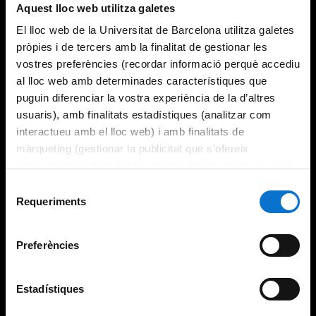
Aquest lloc web utilitza galetes
El lloc web de la Universitat de Barcelona utilitza galetes
pròpies i de tercers amb la finalitat de gestionar les
vostres preferències (recordar informació perquè accediu
al lloc web amb determinades característiques que
puguin diferenciar la vostra experiència de la d’altres
usuaris), amb finalitats estadístiques (analitzar com
interactueu amb el lloc web) i amb finalitats de
màrqueting (gestionar la publicitat que s’ofereix
adequant-la en funció dels vostres hàbits de navegació).
Per obtenir més informació sobre les galetes podeu
Selecció
consultar la
Política de galetes del lloc web de la
Requeriments
de
Universitat de Barcelona
.
consentiment
Preferències
Estadístiques