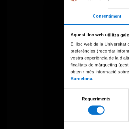
Consentiment
Aquest lloc web utilitza gal
El lloc web de la Universitat 
preferències (recordar infor
vostra experiència de la d’al
finalitats de màrqueting (gest
obtenir més informació sobre
Barcelona
.
Selecció
Requeriments
de
consentiment