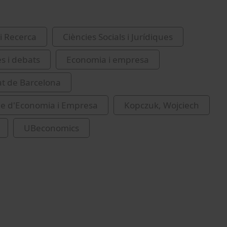
i Recerca
Ciències Socials i Jurídiques
es i debats
Economia i empresa
at de Barcelona
de d'Economia i Empresa
Kopczuk, Wojciech
UBeconomics