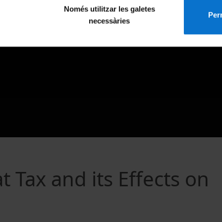
Només utilitzar les galetes
Perm
necessàries
t Tax and its Effects on