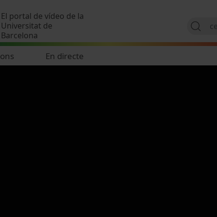
Vés al contingut
El portal de vídeo de la
Universitat de
Barcelona
ions
En directe