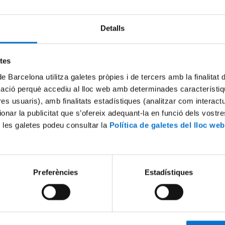
Detalls
Try again
etes
de Barcelona utilitza galetes pròpies i de tercers amb la finalitat
mació perquè accediu al lloc web amb determinades característiq
tres usuaris), amb finalitats estadístiques (analitzar com interac
ionar la publicitat que s’ofereix adequant-la en funció dels vostr
 les galetes podeu consultar la
Política de galetes del lloc web
Preferències
Estadístiques