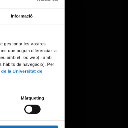
Informació
 de gestionar les vostres
ues que puguin diferenciar la
tueu amb el lloc web) i amb
es hàbits de navegació). Per
 de la Universitat de
Màrqueting