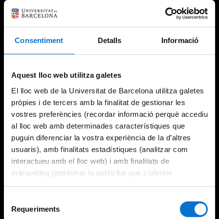
Consentiment
Detalls
Informació
Try again
Aquest lloc web utilitza galetes
El lloc web de la Universitat de Barcelona utilitza galetes
pròpies i de tercers amb la finalitat de gestionar les
vostres preferències (recordar informació perquè accediu
al lloc web amb determinades característiques que
puguin diferenciar la vostra experiència de la d’altres
usuaris), amb finalitats estadístiques (analitzar com
interactueu amb el lloc web) i amb finalitats de
màrqueting (gestionar la publicitat que s’ofereix
adequant-la en funció dels vostres hàbits de navegació).
Per obtenir més informació sobre les galetes podeu
Selecció
consultar la
Política de galetes del lloc web de la
Requeriments
de