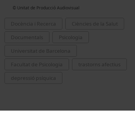
© Unitat de Producció Audiovisual
Docència i Recerca
Ciències de la Salut
Documentals
Psicologia
Universitat de Barcelona
Facultat de Psicologia
trastorns afectius
depressió psíquica