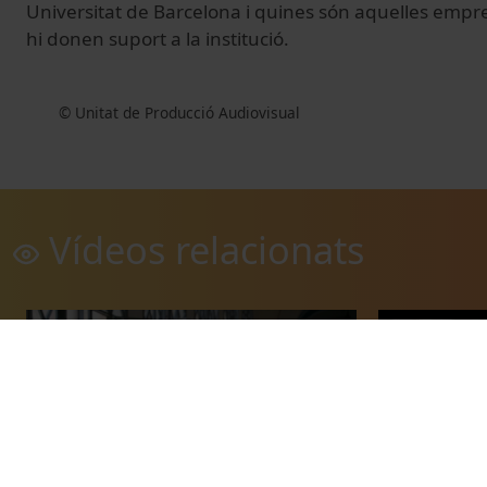
Universitat de Barcelona i quines són aquelles empres
hi donen suport a la institució.
© Unitat de Producció Audiovisual
Vídeos relacionats