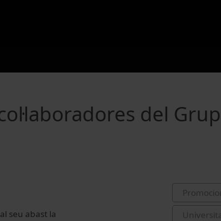
col·laboradores del Grup
Promocio
l seu abast la
Universit