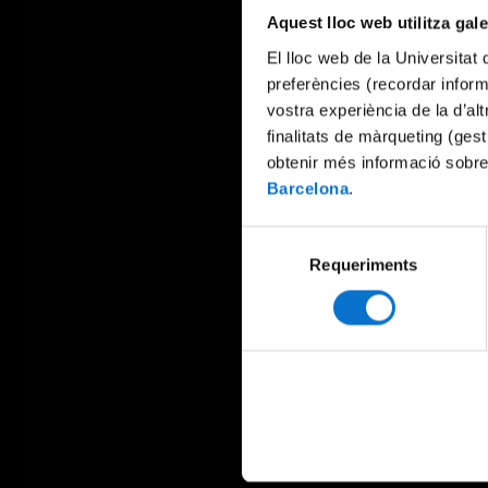
Aquest lloc web utilitza gal
El lloc web de la Universitat 
preferències (recordar infor
vostra experiència de la d’al
finalitats de màrqueting (gest
obtenir més informació sobre
Barcelona
.
Selecció
Requeriments
de
consentiment