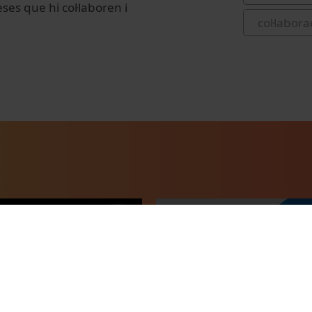
es que hi col·laboren i
col·labor