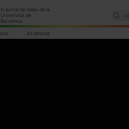
Vés al contingut
El portal de vídeo de la
Universitat de
Barcelona
ions
En directe