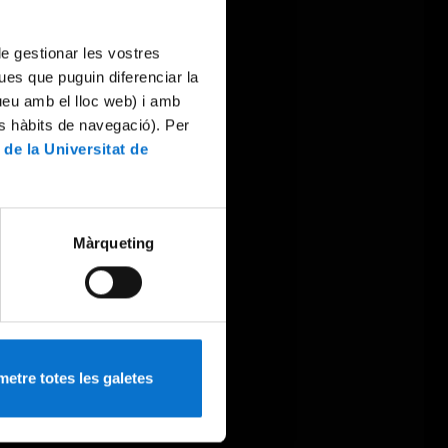
 de gestionar les vostres
ues que puguin diferenciar la
tueu amb el lloc web) i amb
es hàbits de navegació). Per
 de la Universitat de
Màrqueting
etre totes les galetes