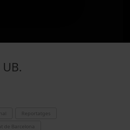
 UB.
nal
Reportatges
at de Barcelona