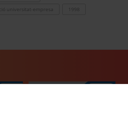
ació universitat-empresa
1998