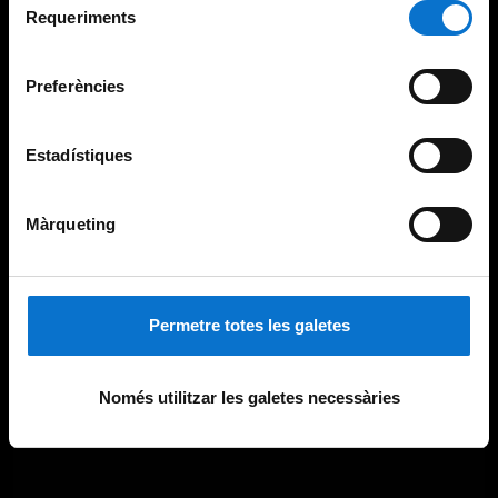
consultar la
Política de galetes del lloc web de la
Requeriments
de
Universitat de Barcelona
.
consentiment
Preferències
Estadístiques
Màrqueting
Permetre totes les galetes
Només utilitzar les galetes necessàries