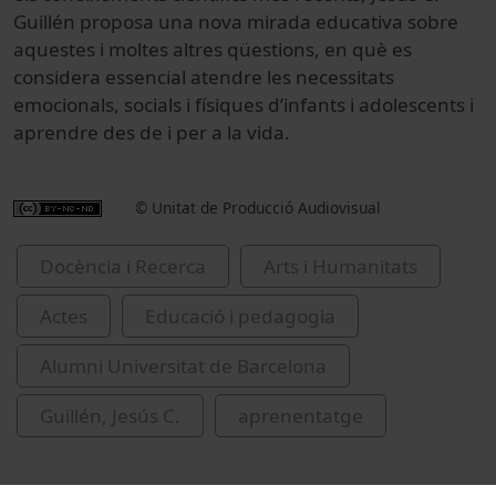
Guillén proposa una nova mirada educativa sobre
aquestes i moltes altres qüestions, en què es
considera essencial atendre les necessitats
emocionals, socials i físiques d’infants i adolescents i
aprendre des de i per a la vida.
© Unitat de Producció Audiovisual
Docència i Recerca
Arts i Humanitats
Actes
Educació i pedagogia
Alumni Universitat de Barcelona
Guillén, Jesús C.
aprenentatge