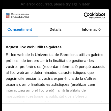
An error occurred, please try again later.
Try again
Consentiment
Detalls
Informació
Aquest lloc web utilitza galetes
El lloc web de la Universitat de Barcelona utilitza galetes
pròpies i de tercers amb la finalitat de gestionar les
vostres preferències (recordar informació perquè accediu
al lloc web amb determinades característiques que
puguin diferenciar la vostra experiència de la d’altres
usuaris), amb finalitats estadístiques (analitzar com
interactueu amb el lloc web) i amb finalitats de
màrqueting (gestionar la publicitat que s’ofereix
adequant-la en funció dels vostres hàbits de navegació).
Per obtenir més informació sobre les galetes podeu
Selecció