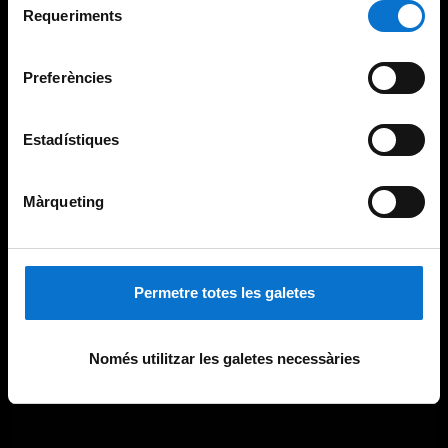
consultar la
Política de galetes del lloc web de la
Requeriments
de
Universitat de Barcelona
.
consentiment
Preferències
Estadístiques
Màrqueting
Permetre totes les galetes
Només utilitzar les galetes necessàries