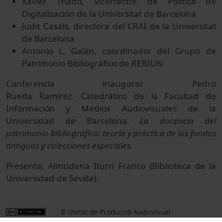
Xavier Triadó, vicerrector de Política de
Digitalización de la Universitat de Barcelona
Judit Casals, directora del CRAI de la Universitat
de Barcelona
Antonio L. Galán, coordinador del Grupo de
Patrimonio Bibliográfico de REBIUN
Conferencia inaugural: Pedro
Rueda Ramírez. Catedrático de la Facultad de
Información y Medios Audiovisuales de la
Universidad de Barcelona.
La docencia del
patrimonio bibliográfico: teoría y práctica de los fondos
antiguos y colecciones especiales.
Presenta: Almudena Iturri Franco (Biblioteca de la
Universidad de Sevilla).
© Unitat de Producció Audiovisual