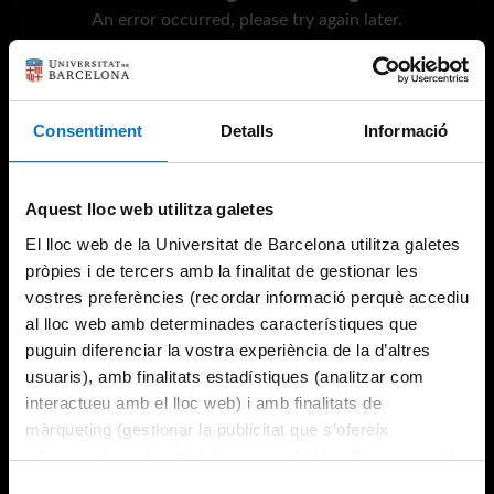
An error occurred, please try again later.
Try again
Consentiment
Detalls
Informació
Aquest lloc web utilitza galetes
El lloc web de la Universitat de Barcelona utilitza galetes
pròpies i de tercers amb la finalitat de gestionar les
vostres preferències (recordar informació perquè accediu
al lloc web amb determinades característiques que
puguin diferenciar la vostra experiència de la d’altres
usuaris), amb finalitats estadístiques (analitzar com
interactueu amb el lloc web) i amb finalitats de
màrqueting (gestionar la publicitat que s’ofereix
adequant-la en funció dels vostres hàbits de navegació).
Per obtenir més informació sobre les galetes podeu
Selecció