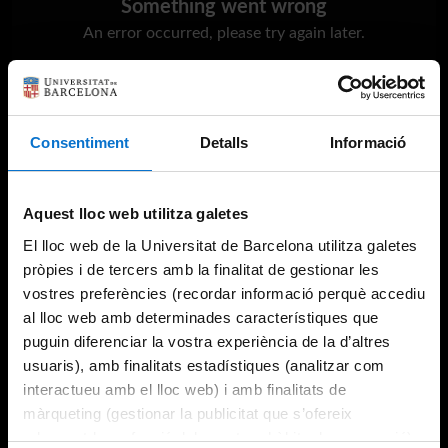
Something went wrong
An error occurred, please try again later.
Try again
Consentiment
Detalls
Informació
Aquest lloc web utilitza galetes
El lloc web de la Universitat de Barcelona utilitza galetes
pròpies i de tercers amb la finalitat de gestionar les
vostres preferències (recordar informació perquè accediu
al lloc web amb determinades característiques que
puguin diferenciar la vostra experiència de la d’altres
usuaris), amb finalitats estadístiques (analitzar com
interactueu amb el lloc web) i amb finalitats de
màrqueting (gestionar la publicitat que s’ofereix
adequant-la en funció dels vostres hàbits de navegació).