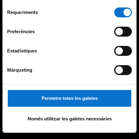
Per obtenir més informació sobre les galetes podeu
Selecció
consultar la
Política de galetes del lloc web de la
Requeriments
de
Universitat de Barcelona
.
consentiment
Preferències
Estadístiques
Màrqueting
Permetre totes les galetes
Només utilitzar les galetes necessàries