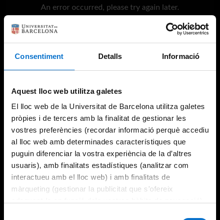
An error occurred, please try again later.
Try again
Consentiment
Detalls
Informació
Aquest lloc web utilitza galetes
El lloc web de la Universitat de Barcelona utilitza galetes
pròpies i de tercers amb la finalitat de gestionar les
vostres preferències (recordar informació perquè accediu
al lloc web amb determinades característiques que
puguin diferenciar la vostra experiència de la d’altres
usuaris), amb finalitats estadístiques (analitzar com
interactueu amb el lloc web) i amb finalitats de
màrqueting (gestionar la publicitat que s’ofereix
adequant-la en funció dels vostres hàbits de navegació).
Per obtenir més informació sobre les galetes podeu
Selecció