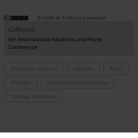
© Unitat de Producció Audiovisual
Col·lecció
6th International Albatross and Petrel
Conference
Docència i Recerca
Ciències
Actes
Biologia
Universitat de Barcelona
Shirihai, Hadoram