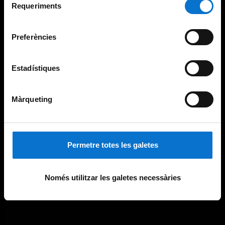
consultar la
Política de galetes del lloc web de la
Requeriments
de
Universitat de Barcelona
.
consentiment
Preferències
Estadístiques
Màrqueting
Permetre totes les galetes
Només utilitzar les galetes necessàries