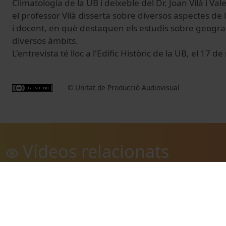
Climatologia de la UB i deixeble del Dr. Joan Vilà i Va
el professor Vilà disserta sobre diversos aspectes de 
i docent, en què destaquen els estudis sobre geogr
diversos àmbits.
L'entrevista té lloc a l'Edific Històric de la UB, el 17 
© Unitat de Producció Audiovisual
Vídeos relacionats