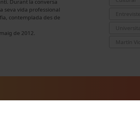
lentí. Durant la conversa
la seva vida professional
Entrevist
afia, contemplada des de
Universit
de maig de 2012.
Martín Vid