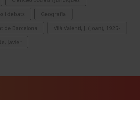
es i debats
Geografia
at de Barcelona
Vilà Valentí, J. (Joan), 1925-
e, Javier