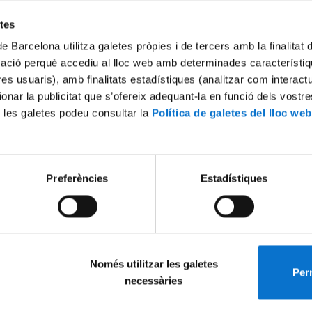
Try again
etes
de Barcelona utilitza galetes pròpies i de tercers amb la finalitat
mació perquè accediu al lloc web amb determinades característiq
tres usuaris), amb finalitats estadístiques (analitzar com interac
ionar la publicitat que s’ofereix adequant-la en funció dels vostr
 les galetes podeu consultar la
Política de galetes del lloc web
Preferències
Estadístiques
Només utilitzar les galetes
Perm
necessàries