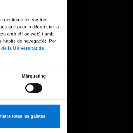
 de gestionar les vostres
ues que puguin diferenciar la
tueu amb el lloc web) i amb
es hàbits de navegació). Per
 de la Universitat de
Màrqueting
etre totes les galetes