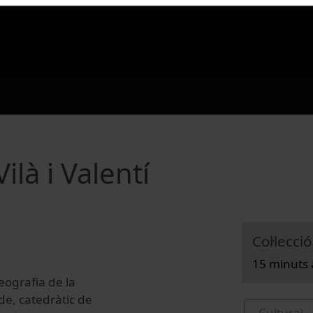
ilà i Valentí
Col·lecció
15 minuts 
Geografia de la
de, catedràtic de
Cultural