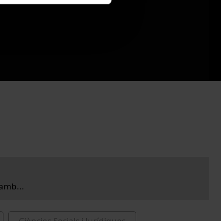
amb...
Ciències Socials i Jurídiques