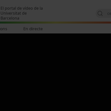
Vés al contingut
El portal de vídeo de la
Universitat de
Barcelona
ions
En directe