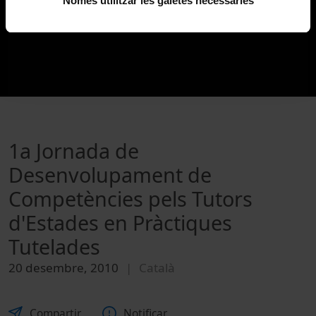
Només utilitzar les galetes necessàries
1a Jornada de
Desenvolupament de
Competències pels Tutors
d'Estades en Pràctiques
Tutelades
20 desembre, 2010
Català
Compartir
Notificar