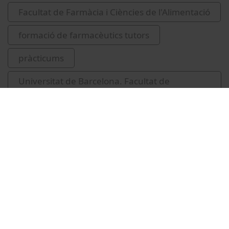
Facultat de Farmàcia i Ciències de l'Alimentació
formació de farmacèutics tutors
pràcticums
Universitat de Barcelona. Facultat de
Farmàcia.
March Pujol, Marian
Vídeos relacionats