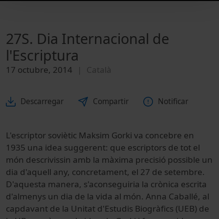
27S. Dia Internacional de
l'Escriptura
17 octubre, 2014
Català
Descarregar
Compartir
Notificar
L'escriptor
soviètic
Maksim
Gorki
va concebre
en
1935
una idea
suggerent
:
que
escriptors
de tot el
món
descrivissin
amb
la màxima
precisió
possible un
dia
d'aquell
any
,
concretament
,
el 27 de setembre
.
D'aquesta
manera
,
s'aconseguiria
la crònica
escrita
d'almenys un
dia
de
la vida al
món
.
Anna Caballé
,
al
capdavant de
la Unitat
d'Estudis
Biogràfics
(
UEB
)
de