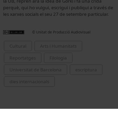
la UB
,
reprèn
ara
la idea
de Gorki
i
fa
una crida
perquè
,
qui
ho vulgui
,
escrigui
i
publiqui
a
través de
les
xarxes
socials el seu 27 de
setembre
particular
.
© Unitat de Producció Audiovisual
Cultural
Arts i Humanitats
Reportatges
Filologia
Universitat de Barcelona
escriptura
dies internacionals