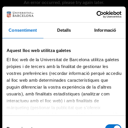
An error occurred, please try again later.
Try again
Consentiment
Detalls
Informació
Aquest lloc web utilitza galetes
El lloc web de la Universitat de Barcelona utilitza galetes
pròpies i de tercers amb la finalitat de gestionar les
vostres preferències (recordar informació perquè accediu
al lloc web amb determinades característiques que
puguin diferenciar la vostra experiència de la d’altres
usuaris), amb finalitats estadístiques (analitzar com
interactueu amb el lloc web) i amb finalitats de
màrqueting (gestionar la publicitat que s’ofereix
adequant-la en funció dels vostres hàbits de navegació).
Per obtenir més informació sobre les galetes podeu
Selecció