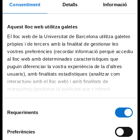
Consentiment
Detalls
Informació
Try again
Aquest lloc web utilitza galetes
El lloc web de la Universitat de Barcelona utilitza galetes
pròpies i de tercers amb la finalitat de gestionar les
vostres preferències (recordar informació perquè accediu
al lloc web amb determinades característiques que
puguin diferenciar la vostra experiència de la d’altres
usuaris), amb finalitats estadístiques (analitzar com
interactueu amb el lloc web) i amb finalitats de
màrqueting (gestionar la publicitat que s’ofereix
adequant-la en funció dels vostres hàbits de navegació).
Per obtenir més informació sobre les galetes podeu
Selecció
consultar la
Política de galetes del lloc web de la
Requeriments
de
Universitat de Barcelona
.
consentiment
Preferències