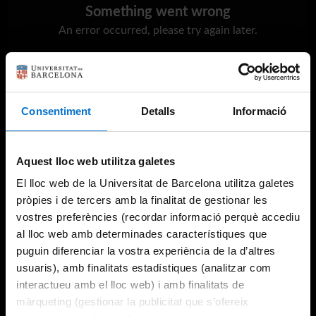
Something went wrong
An error occurred, please try again later.
Try again
Consentiment
Detalls
Informació
Aquest lloc web utilitza galetes
El lloc web de la Universitat de Barcelona utilitza galetes
pròpies i de tercers amb la finalitat de gestionar les
vostres preferències (recordar informació perquè accediu
al lloc web amb determinades característiques que
puguin diferenciar la vostra experiència de la d’altres
usuaris), amb finalitats estadístiques (analitzar com
interactueu amb el lloc web) i amb finalitats de
màrqueting (gestionar la publicitat que s’ofereix