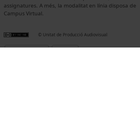
assignatures. A més, la modalitat en línia disposa de
Campus Virtual.
© Unitat de Producció Audiovisual
Institucional
Actes
Actes acadèmics i institucionals
Universitat de Barcelona
Facultat de Geografia i Història
estudis de màster
dones
inauguracions de cursos acadèmics