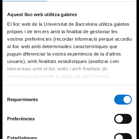
Try again
Aquest lloc web utilitza galetes
El lloc web de la Universitat de Barcelona utilitza galetes
pròpies i de tercers amb la finalitat de gestionar les
vostres preferències (recordar informació perquè accediu
al lloc web amb determinades característiques que
puguin diferenciar la vostra experiència de la d’altres
usuaris), amb finalitats estadístiques (analitzar com
interactueu amb el lloc web) i amb finalitats de
màrqueting (gestionar la publicitat que s’ofereix
adequant-la en funció dels vostres hàbits de navegació).
Per obtenir més informació sobre les galetes podeu
Selecció
consultar la
Política de galetes del lloc web de la
Requeriments
de
Universitat de Barcelona
.
consentiment
Preferències
Estadístiques