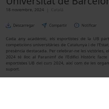
Universitat de Barcel
18 novembre, 2024
Català
Descarregar
Compartir
Notificar
Cada any acadèmic, els esportistes de la UB parti
competicions universitàries de Catalunya i de l’Esta
presència destacada. Per celebrar-ne les victòries,
2024 té lloc al Paranimf de l’Edifici Històric l’ac
esportistes UB del curs 2024, així com de les orga
suport.
© Unitat de Producció Audiovisual