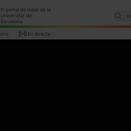
Vés al contingut
El portal de vídeo de la
Universitat de
Barcelona
ions
En directe