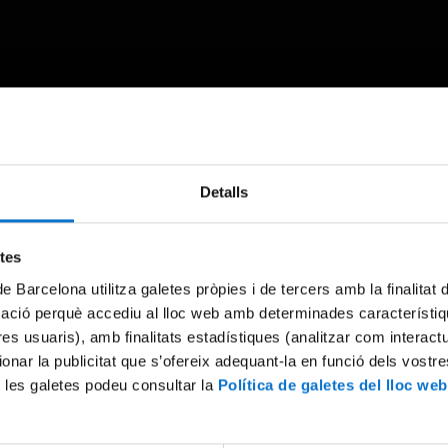
Something went wrong
Detalls
An error occurred, please try again later.
etes
de Barcelona utilitza galetes pròpies i de tercers amb la finalitat
Try again
mació perquè accediu al lloc web amb determinades característiq
tres usuaris), amb finalitats estadístiques (analitzar com interac
ionar la publicitat que s’ofereix adequant-la en funció dels vostr
 les galetes podeu consultar la
Política de galetes del lloc web