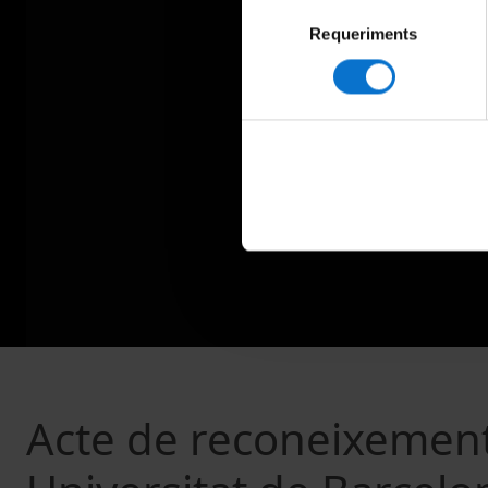
Selecció
Requeriments
de
consentiment
Acte de reconeixement 