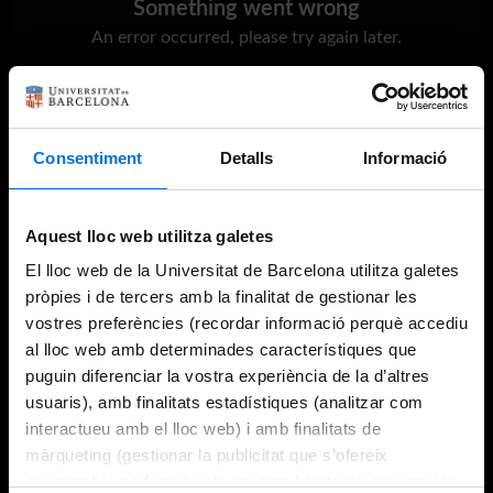
Something went wrong
An error occurred, please try again later.
Try again
Consentiment
Detalls
Informació
Aquest lloc web utilitza galetes
El lloc web de la Universitat de Barcelona utilitza galetes
pròpies i de tercers amb la finalitat de gestionar les
vostres preferències (recordar informació perquè accediu
al lloc web amb determinades característiques que
puguin diferenciar la vostra experiència de la d’altres
usuaris), amb finalitats estadístiques (analitzar com
interactueu amb el lloc web) i amb finalitats de
màrqueting (gestionar la publicitat que s’ofereix
adequant-la en funció dels vostres hàbits de navegació).