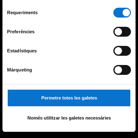
Per obtenir més informació sobre les galetes podeu
Selecció
consultar la
Política de galetes del lloc web de la
Requeriments
de
Universitat de Barcelona
.
consentiment
Preferències
Estadístiques
Màrqueting
Permetre totes les galetes
Només utilitzar les galetes necessàries