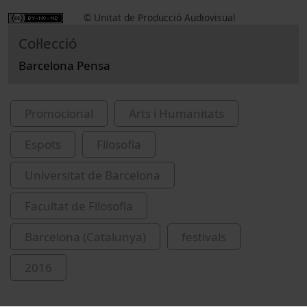
© Unitat de Producció Audiovisual
Col·lecció
Barcelona Pensa
Promocional
Arts i Humanitats
Espots
Filosofia
Universitat de Barcelona
Facultat de Filosofia
Barcelona (Catalunya)
festivals
2016