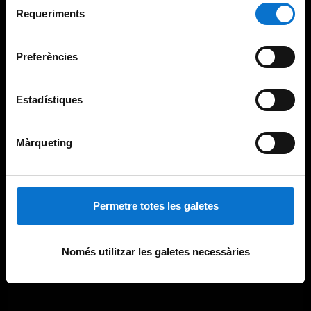
consultar la
Política de galetes del lloc web de la
Requeriments
de
Universitat de Barcelona
.
consentiment
Preferències
Estadístiques
Màrqueting
Permetre totes les galetes
Només utilitzar les galetes necessàries