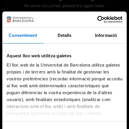
An error occurred, please try again later.
Try again
Consentiment
Detalls
Informació
Aquest lloc web utilitza galetes
El lloc web de la Universitat de Barcelona utilitza galetes
pròpies i de tercers amb la finalitat de gestionar les
vostres preferències (recordar informació perquè accediu
al lloc web amb determinades característiques que
puguin diferenciar la vostra experiència de la d’altres
usuaris), amb finalitats estadístiques (analitzar com
interactueu amb el lloc web) i amb finalitats de
màrqueting (gestionar la publicitat que s’ofereix
adequant-la en funció dels vostres hàbits de navegació).
Per obtenir més informació sobre les galetes podeu
Selecció