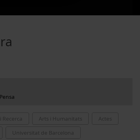
ra
 Pensa
i Recerca
Arts i Humanitats
Actes
Universitat de Barcelona