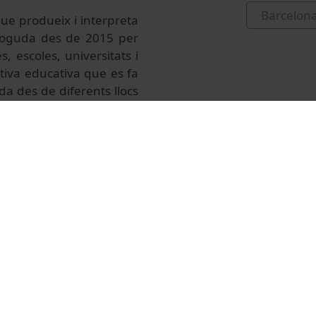
Barcelon
que produeix i interpreta
omoguda des de 2015 per
s, escoles, universitats i
ativa educativa que es fa
da des de diferents llocs
nal per a la Preservació
obre l'aigua.
en aquest enllaç: