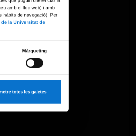
ues que puguin diferenciar la
tueu amb el lloc web) i amb
es hàbits de navegació). Per
 de la Universitat de
Màrqueting
etre totes les galetes