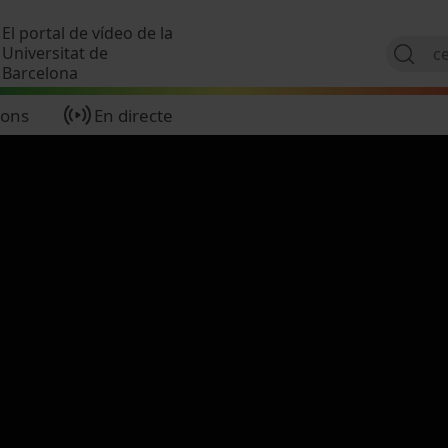
Vés al contingut
El portal de vídeo de la
Universitat de
Barcelona
ions
En directe