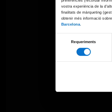
preferències (recordar infor
vostra experiència de la d’al
finalitats de màrqueting (gest
obtenir més informació sobre
Barcelona
.
Selecció
Requeriments
de
consentiment