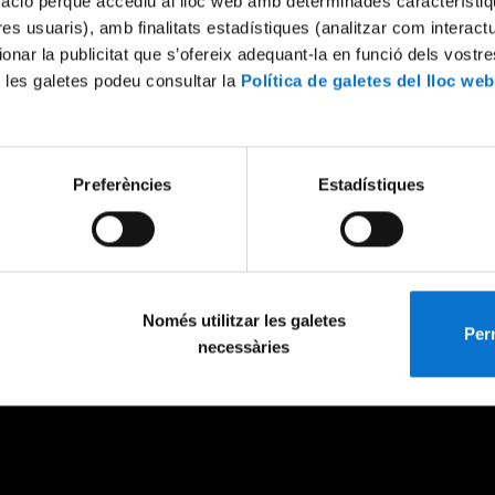
mació perquè accediu al lloc web amb determinades característiq
tres usuaris), amb finalitats estadístiques (analitzar com interac
ionar la publicitat que s’ofereix adequant-la en funció dels vostr
 les galetes podeu consultar la
Política de galetes del lloc web
Preferències
Estadístiques
Només utilitzar les galetes
Perm
necessàries