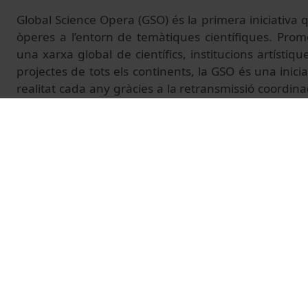
Global Science Opera (GSO) és la primera iniciativa 
òperes a l’entorn de temàtiques científiques. Pr
una xarxa global de científics, institucions artístique
projectes de tots els continents, la GSO és una inici
realitat cada any gràcies a la retransmissió coordina
del món. Aquest any, en motiu de l’Any Internacio
dels Glaciars de les Nacions Unides, la GSO tractarà s
L’emissió de la GSO es pot seguir 
https://vimeo.com/event/5439208
Més informació:
https://www.barcelonapensa.cat/
© Unitat de Producció Audiovisual