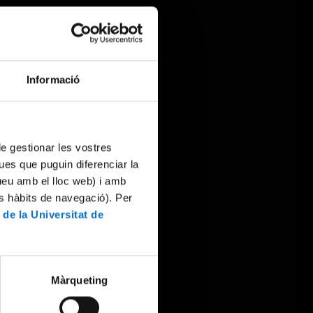
Informació
 de gestionar les vostres
ues que puguin diferenciar la
tueu amb el lloc web) i amb
es hàbits de navegació). Per
 de la Universitat de
Màrqueting