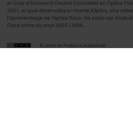
el Grup d'Innovació Docent Consolidat en Òptica Físic
2001, el qual desenvolupa i manté JOptics, una col·lec
l'aprenentatge de l'òptica física. Ha estat cap d'est
Física entre els anys 2003 i 2006.
© Unitat de Producció Audiovisual
Vídeos relacionats