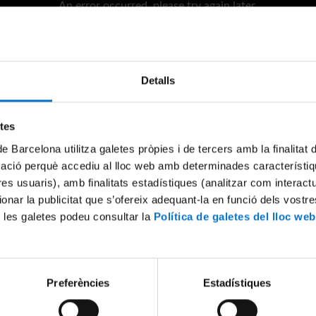
An error occurred, please try again later.
Try again
Detalls
etes
de Barcelona utilitza galetes pròpies i de tercers amb la finalitat
mació perquè accediu al lloc web amb determinades característiq
tres usuaris), amb finalitats estadístiques (analitzar com interac
ionar la publicitat que s’ofereix adequant-la en funció dels vostr
 les galetes podeu consultar la
Política de galetes del lloc web
Preferències
Estadístiques