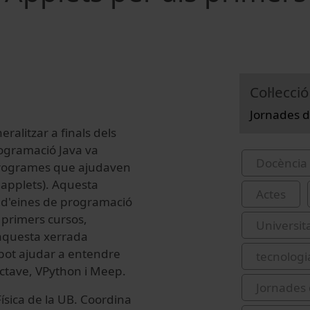
Col·lecció
Jornades d
ralitzar a finals dels
programació Java va
Docència 
 programes que ajudaven
 applets). Aquesta
Actes
 d'eines de programació
 primers cursos,
Universit
 aquesta xerrada
pot ajudar a entendre
tecnologi
Octave, VPython i Meep.
Jornades 
Física de la UB. Coordina