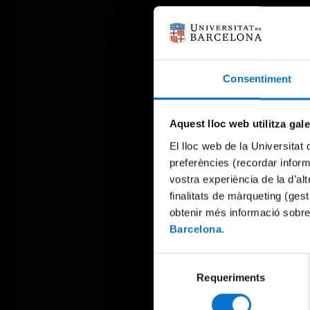
Consentiment
Aquest lloc web utilitza gal
El lloc web de la Universitat 
preferències (recordar infor
vostra experiència de la d’al
finalitats de màrqueting (gest
obtenir més informació sobre
Barcelona
.
Selecció
Requeriments
de
consentiment