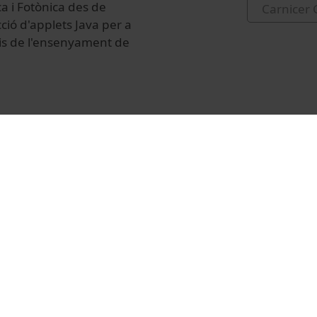
a i Fotònica des de
Carnicer 
ció d'applets Java per a
udis de l'ensenyament de