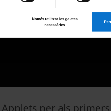
Només utilitzar les galetes
Perm
necessàries
 Applets per als primers