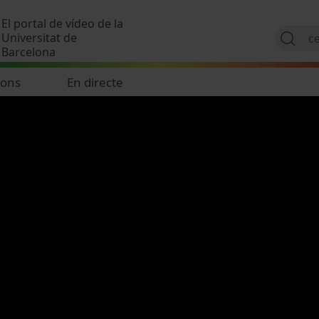
Vés al contingut
El portal de vídeo de la
Universitat de
Barcelona
ions
En directe