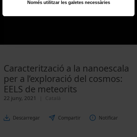
Només utilitzar les galetes necessàries
Caracterització a la nanoescala
per a l’exploració del cosmos:
EELS de meteorits
22 juny, 2021
Català
Descarregar
Compartir
Notificar