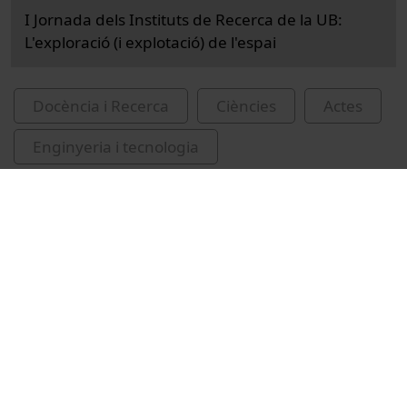
I Jornada dels Instituts de Recerca de la UB:
L'exploració (i explotació) de l'espai
Docència i Recerca
Ciències
Actes
Enginyeria i tecnologia
Universitat de Barcelona
exploració espacial
nanociència
Vídeos relacionats