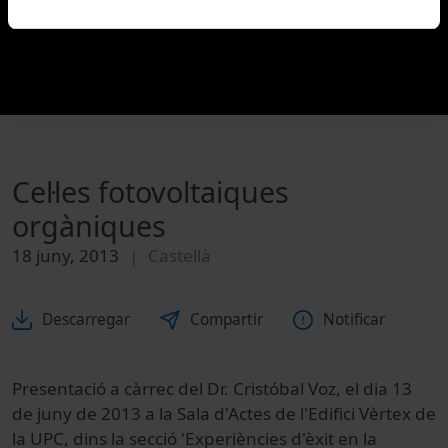
Cel·les fotovoltaiques
orgàniques
18 juny, 2013
Castellà
Descarregar
Compartir
Notificar
Presentació a càrrec del Dr. Cristóbal Voz, el dia 13
de juny de 2013 a la Sala d'Actes de l'Edifici Vèrtex de
la UPC, dins la secció 'Experiències d'èxit en la