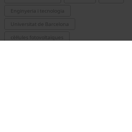
Enginyeria i tecnologia
Universitat de Barcelona
cèl·lules fotovoltaiques
Voz Sánchez, Cristóbal
Vídeos relacionats