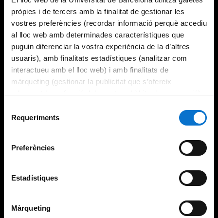
pròpies i de tercers amb la finalitat de gestionar les
vostres preferències (recordar informació perquè accediu
al lloc web amb determinades característiques que
puguin diferenciar la vostra experiència de la d’altres
usuaris), amb finalitats estadístiques (analitzar com
interactueu amb el lloc web) i amb finalitats de
màrqueting (gestionar la publicitat que s’ofereix
adequant-la en funció dels vostres hàbits de navegació).
Per obtenir més informació sobre les galetes podeu
Selecció
consultar la
Política de galetes del lloc web de la
Requeriments
de
Universitat de Barcelona
.
consentiment
Preferències
Estadístiques
Màrqueting