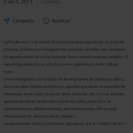
5 abril, 2011
Castellà
Compartir
Notificar
La fira
Recerca 11 en directe
té com a principal objectiu ser un punt de
trobada i d'intercanvi
d'experiències entre els científics i els ciutadans.
En aquesta edició es troba l'activitat
Vine a resoldre enigmes científics!
. El
reportatge presenta un estudi sobre la regeneració de les cèl·lules
mare.
Una investigadora de l'Institut de Bioenginyeria de Catalunya (IBEC)
,
disserta sobre cèl·lules pluripotens, aquelles que tenen la capacitat de
diferenciar-se en ossos, músculs, fetxe, estòmac, etc. Un cop adultes,
aplicant tècniques de laborati a partir de cultius amb virus, es
converteixen en cèl·lules induïdes; així doncs tornen a fer un cicle
diferenciador en diversos teixits cel·lulars.
L'esdeveniment té lloc a la Pedrera, Barcelona, el 5, 6 i 7 d'abril de 2011.