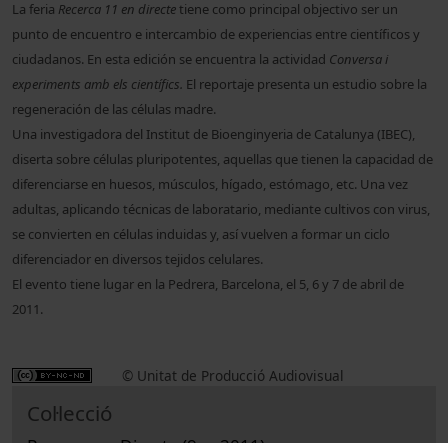
La feria
Recerca 11 en directe
tiene como principal objectivo ser un
punto de encuentro e intercambio de experiencias entre científicos y
ciudadanos. En esta edición se encuentra la actividad
Conversa i
experiments amb els científics.
El reportaje presenta un estudio sobre la
regeneración de las células madre.
Una investigadora del Institut de Bioenginyeria de Catalunya (IBEC)
,
diserta sobre células pluripotentes, aquellas que tienen la capacidad de
diferenciarse en huesos, músculos, hígado, estómago, etc. Una vez
adultas, aplicando técnicas de laboratario, mediante cultivos con virus,
se convierten en células induidas y, así vuelven a formar un ciclo
diferenciador en diversos tejidos celulares.
El evento tiene lugar en la Pedrera, Barcelona, el 5, 6 y 7 de abril de
2011.
© Unitat de Producció Audiovisual
Col·lecció
Recerca en Directe (9a : 2011)