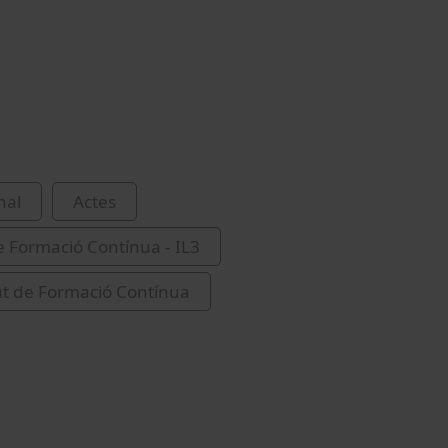
nal
Actes
de Formació Contínua - IL3
tut de Formació Contínua