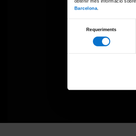
obtenir més informació sobre
Barcelona
.
Selecció
Requeriments
de
consentiment