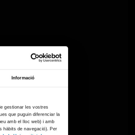
Informació
 de gestionar les vostres
ues que puguin diferenciar la
tueu amb el lloc web) i amb
es hàbits de navegació). Per