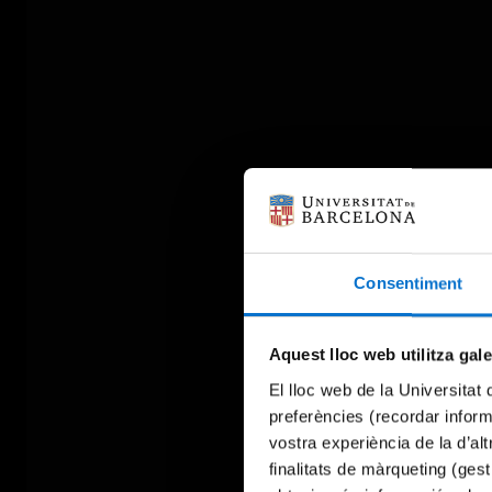
Consentiment
Aquest lloc web utilitza gal
El lloc web de la Universitat 
preferències (recordar infor
vostra experiència de la d’al
finalitats de màrqueting (gest