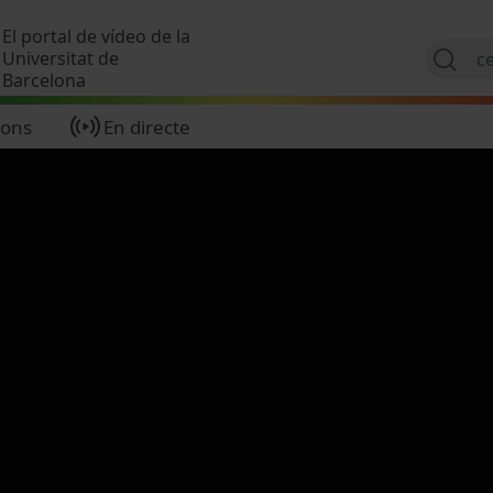
Vés al contingut
El portal de vídeo de la
Universitat de
Barcelona
ions
En directe