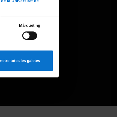
 de la Universitat de
Màrqueting
etre totes les galetes