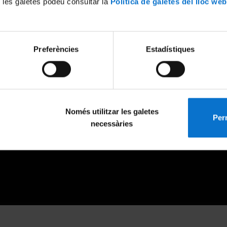
 les galetes podeu consultar la
Política de galetes del lloc web
Preferències
Estadístiques
Només utilitzar les galetes
Perm
necessàries