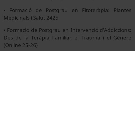
• Formació de Postgrau en Fitoteràpia: Plantes
Medicinals i Salut 2425
• Formació de Postgrau en Intervenció d'Addiccions:
Des de la Teràpia Familiar, el Trauma i el Gènere
(Online 25-26)
• Formació de Postgrau en Intervenció en Atenció
Precoç: Primera Infància i Família (Online 25-26)
• Formació de Postgrau en Intervencions Assistides
amb Gossos (Semipresencial 25-26)
• Formació de Postgrau en Microbiota Humana
(Online 25-26)
• Formació de Postgrau en Nutrició Clínica i Salut
Pública (Online 25-26)