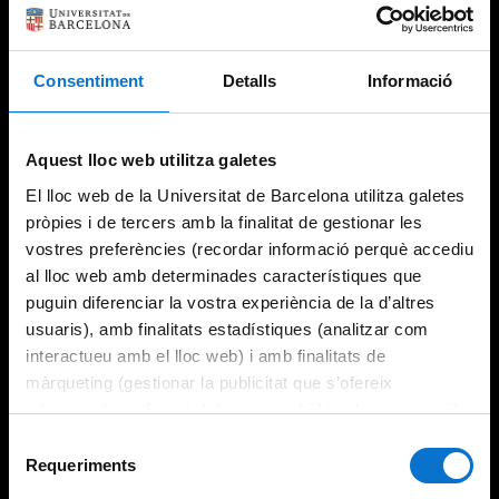
Consentiment
Detalls
Informació
Try again
Aquest lloc web utilitza galetes
El lloc web de la Universitat de Barcelona utilitza galetes
pròpies i de tercers amb la finalitat de gestionar les
vostres preferències (recordar informació perquè accediu
al lloc web amb determinades característiques que
puguin diferenciar la vostra experiència de la d’altres
usuaris), amb finalitats estadístiques (analitzar com
interactueu amb el lloc web) i amb finalitats de
màrqueting (gestionar la publicitat que s’ofereix
adequant-la en funció dels vostres hàbits de navegació).
Per obtenir més informació sobre les galetes podeu
Selecció
consultar la
Política de galetes del lloc web de la
Requeriments
de
Universitat de Barcelona
.
consentiment