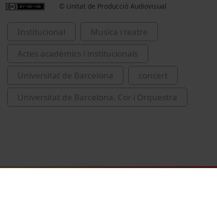
© Unitat de Producció Audiovisual
Institucional
Musica i teatre
Actes acadèmics i institucionals
Universitat de Barcelona
concert
Universitat de Barcelona. Cor i Orquestra
Vídeos relacionats