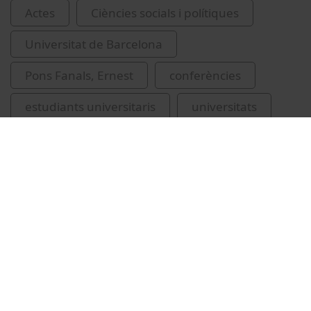
Actes
Ciències socials i polítiques
Universitat de Barcelona
Pons Fanals, Ernest
conferències
estudiants universitaris
universitats
estils de vida
Prades, Anna
Vídeos relacionats