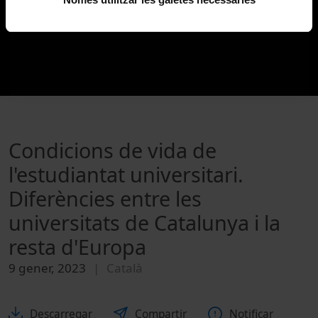
Condicions de vida de
l'estudiantat universitari.
Diferències entre les
universitats de Catalunya i la
resta d'Europa
9 gener, 2023
Català
Descarregar
Compartir
Notificar