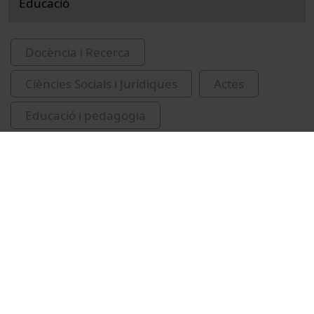
Educació
Docència i Recerca
Ciències Socials i Jurídiques
Actes
Educació i pedagogia
Universitat de Barcelona
congressos
Sousa Santos, Boaventura de
Vídeos relacionats