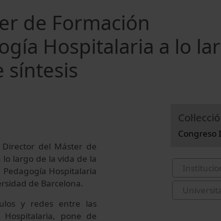
ter de Formación
ía Hospitalaria a lo la
e síntesis
Col·lecció
Congreso I
 Director del Máster de
o largo de la vida de la
Institucio
 Pedagogía Hospitalaria
versidad de Barcelona.
Universit
ulos y redes entre las
a Hospitalaria, pone de