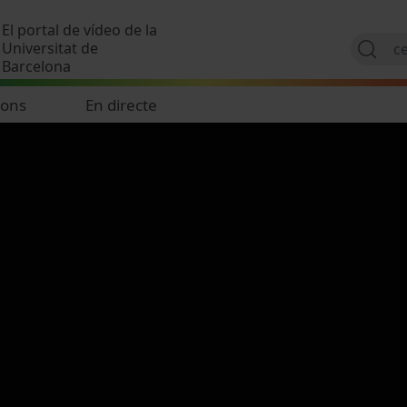
Vés al contingut
El portal de vídeo de la
Universitat de
Barcelona
ions
En directe