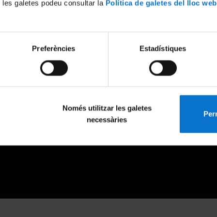
 les galetes podeu consultar la
Política de galetes del lloc web
Preferències
Estadístiques
Només utilitzar les galetes
Perm
necessàries