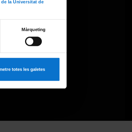
 de la Universitat de
Màrqueting
etre totes les galetes