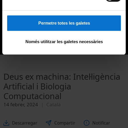
Permetre totes les galetes
Només utilitzar les galetes necessàries
Deus ex machina: Intel·ligència
Artificial i Biologia
Computacional
14 febrer, 2024
Català
Descarregar
Compartir
Notificar