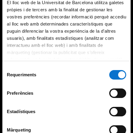
El lloc web de la Universitat de Barcelona utilitza galetes
pròpies i de tercers amb la finalitat de gestionar les
vostres preferències (recordar informació perquè accediu
al lloc web amb determinades característiques que
puguin diferenciar la vostra experiència de la d’altres
usuaris), amb finalitats estadístiques (analitzar com
interactueu amb el lloc web) i amb finalitats de
màrqueting (gestionar la publicitat que s’ofereix
adequant-la en funció dels vostres hàbits de navegació).
Per obtenir més informació sobre les galetes podeu
Selecció
consultar la
Política de galetes del lloc web de la
Requeriments
de
Universitat de Barcelona
.
consentiment
Preferències
Estadístiques
Màrqueting