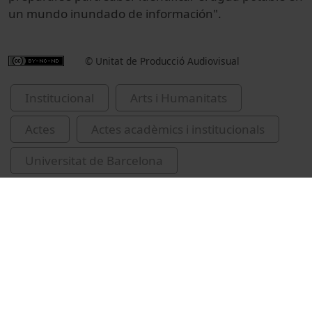
un mundo
inundado
de información".
© Unitat de Producció Audiovisual
Institucional
Arts i Humanitats
Actes
Actes acadèmics i institucionals
Universitat de Barcelona
Facultat de Filologia i Comunicació
Gabilondo, Iñaki, 1942-
inauguracions de cursos acadèmics