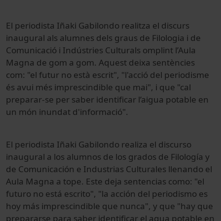
El periodista Iñaki Gabilondo realitza el discurs
inaugural als alumnes dels graus de Filologia i de
Comunicació i Indústries Culturals omplint l’Aula
Magna de gom a gom. Aquest deixa sentències
com: "el futur no està escrit", "l'acció del periodisme
és avui més imprescindible que mai", i que "cal
preparar-se per saber identificar l’aigua potable en
un món inundat d'informació".
El periodista
Iñaki Gabilondo
realiza
el discurso
inaugural
a los alumnos
de los grados
de Filología
y
de Comunicación
e Industrias Culturales
llenando
el
Aula Magna
a tope
.
Este
deja
sentencias
como: "
el
futuro no
está escrito
", "
la acción
del periodismo
es
hoy
más imprescindible
que nunca",
y
que "hay que
prepararse para
saber identificar
el agua
potable
en