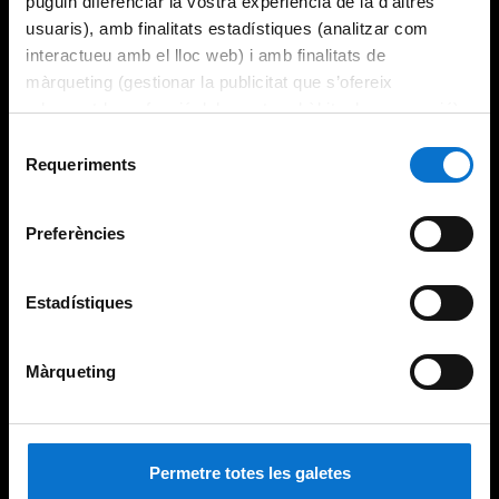
puguin diferenciar la vostra experiència de la d’altres
usuaris), amb finalitats estadístiques (analitzar com
interactueu amb el lloc web) i amb finalitats de
màrqueting (gestionar la publicitat que s’ofereix
adequant-la en funció dels vostres hàbits de navegació).
Per obtenir més informació sobre les galetes podeu
Selecció
consultar la
Política de galetes del lloc web de la
Requeriments
de
Universitat de Barcelona
.
consentiment
Preferències
Estadístiques
Màrqueting
Permetre totes les galetes