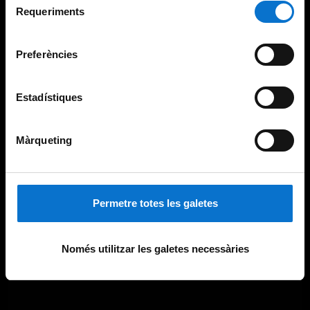
consultar la
Política de galetes del lloc web de la
Requeriments
de
Universitat de Barcelona
.
consentiment
Preferències
Estadístiques
Màrqueting
Permetre totes les galetes
Només utilitzar les galetes necessàries