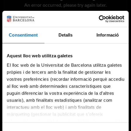
An error occurred, please try again later.
Try again
Consentiment
Detalls
Informació
Aquest lloc web utilitza galetes
El lloc web de la Universitat de Barcelona utilitza galetes
pròpies i de tercers amb la finalitat de gestionar les
vostres preferències (recordar informació perquè accediu
al lloc web amb determinades característiques que
puguin diferenciar la vostra experiència de la d’altres
usuaris), amb finalitats estadístiques (analitzar com
interactueu amb el lloc web) i amb finalitats de
màrqueting (gestionar la publicitat que s’ofereix
adequant-la en funció dels vostres hàbits de navegació).
Per obtenir més informació sobre les galetes podeu
Selecció