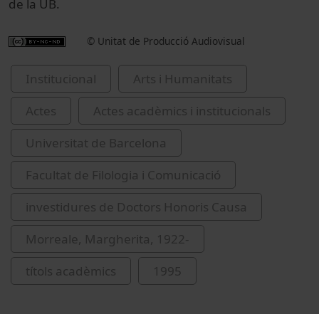
de la UB.
© Unitat de Producció Audiovisual
Institucional
Arts i Humanitats
Actes
Actes acadèmics i institucionals
Universitat de Barcelona
Facultat de Filologia i Comunicació
investidures de Doctors Honoris Causa
Morreale, Margherita, 1922-
títols acadèmics
1995