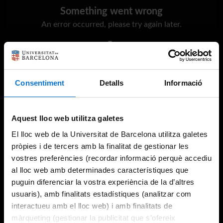
Something went wrong
An error occurred, please try again later.
Try again
Consentiment
Detalls
Informació
Aquest lloc web utilitza galetes
El lloc web de la Universitat de Barcelona utilitza galetes
pròpies i de tercers amb la finalitat de gestionar les
vostres preferències (recordar informació perquè accediu
al lloc web amb determinades característiques que
puguin diferenciar la vostra experiència de la d’altres
usuaris), amb finalitats estadístiques (analitzar com
interactueu amb el lloc web) i amb finalitats de
màrqueting (gestionar la publicitat que s’ofereix