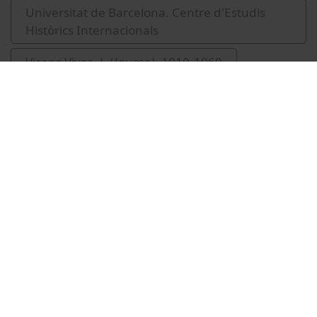
Universitat de Barcelona. Centre d'Estudis
Històrics Internacionals
Vicens Vives, J. (Jaume), 1910-1960
Vídeos relacionats