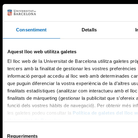
Consentiment
Detalls
I
Aquest lloc web utilitza galetes
El lloc web de la Universitat de Barcelona utilitza galetes prò
tercers amb la finalitat de gestionar les vostres preferències
informació perquè accediu al lloc web amb determinades car
que puguin diferenciar la vostra experiència de la d’altres us
finalitats estadístiques (analitzar com interactueu amb el llo
finalitats de màrqueting (gestionar la publicitat que s’ofereix
funció dels vostres hàbits de navegació). Per obtenir més in
les galetes podeu consultar la
Política de galetes del lloc 
Universitat de Barcelona
.
Selecció
Requeriments
de