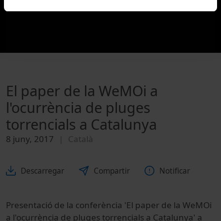
El paper de la WeMOi a
l'ocurrència de pluges
torrencials a Catalunya
8 juny, 2017
Català
Descarregar
Compartir
Notificar
Presentació de la conferència 'El paper de la WeMOi
a l'ocurrència de pluges torrencials a Catalunya' a