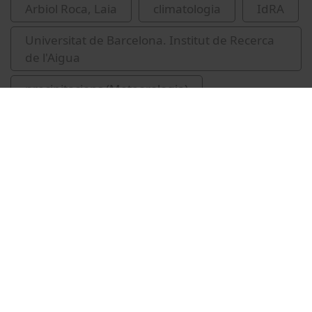
Arbiol Roca, Laia
climatologia
IdRA
Universitat de Barcelona. Institut de Recerca
de l'Aigua
precipitacions (Meteorologia)
Vídeos relacionats