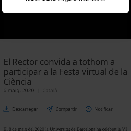
El Rector convida a tothom a
participar a la Festa virtual de la
Ciència
6 maig, 2020
Català
Descarregar
Compartir
Notificar
El 8 de maig del 2020 la Universitat de Barcelona ha celebrat la VI