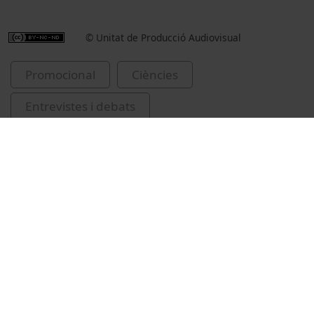
© Unitat de Producció Audiovisual
Promocional
Ciències
Entrevistes i debats
Universitat de Barcelona
festes
Vídeos relacionats