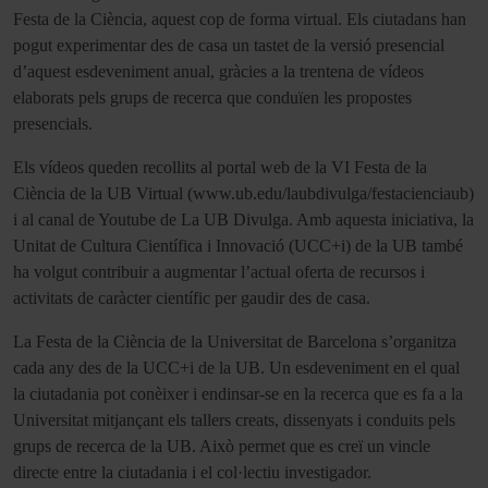
Festa de la Ciència, aquest cop de forma virtual. Els ciutadans han
pogut experimentar des de casa un tastet de la versió presencial
d’aquest esdeveniment anual, gràcies a la trentena de vídeos
elaborats pels grups de recerca que conduïen les propostes
presencials.
Els vídeos queden recollits al portal web de la VI Festa de la
Ciència de la UB Virtual (www.ub.edu/laubdivulga/festacienciaub)
i al canal de Youtube de La UB Divulga. Amb aquesta iniciativa, la
Unitat de Cultura Científica i Innovació (UCC+i) de la UB també
ha volgut contribuir a augmentar l’actual oferta de recursos i
activitats de caràcter científic per gaudir des de casa.
La Festa de la Ciència de la Universitat de Barcelona s’organitza
cada any des de la UCC+i de la UB. Un esdeveniment en el qual
la ciutadania pot conèixer i endinsar-se en la recerca que es fa a la
Universitat mitjançant els tallers creats, dissenyats i conduits pels
grups de recerca de la UB. Això permet que es creï un vincle
directe entre la ciutadania i el col·lectiu investigador.