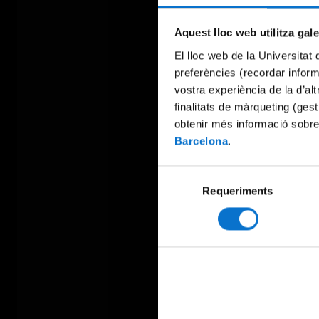
Aquest lloc web utilitza gal
El lloc web de la Universitat 
preferències (recordar infor
vostra experiència de la d’al
finalitats de màrqueting (gest
obtenir més informació sobre
Barcelona
.
Selecció
Requeriments
de
consentiment