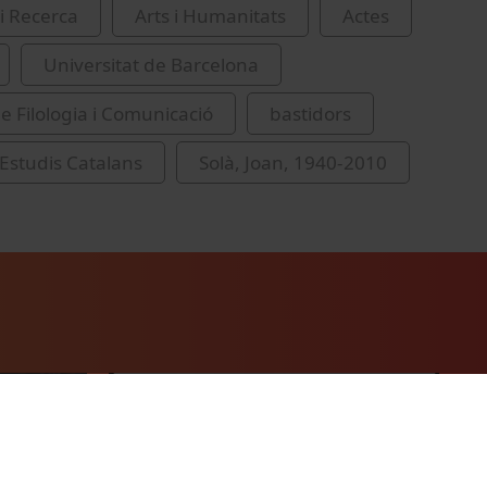
i Recerca
Arts i Humanitats
Actes
Universitat de Barcelona
de Filologia i Comunicació
bastidors
'Estudis Catalans
Solà, Joan, 1940-2010