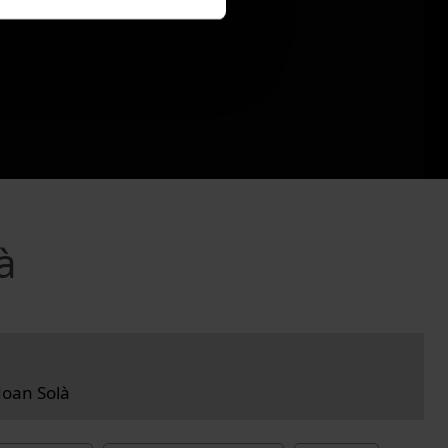
à
Joan Solà