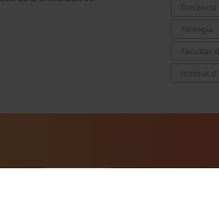
Docència 
Filologia
Facultat 
Institut d