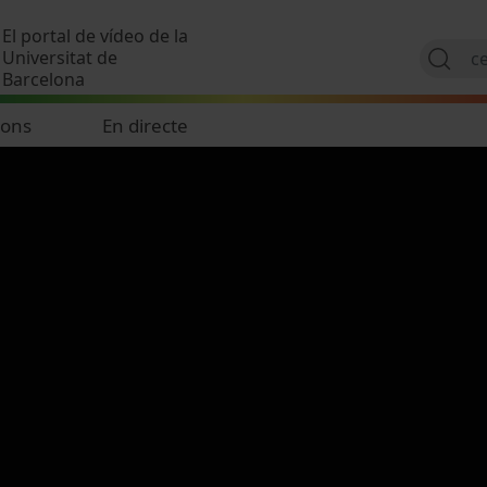
Vés al contingut
El portal de vídeo de la
Universitat de
Barcelona
ions
En directe