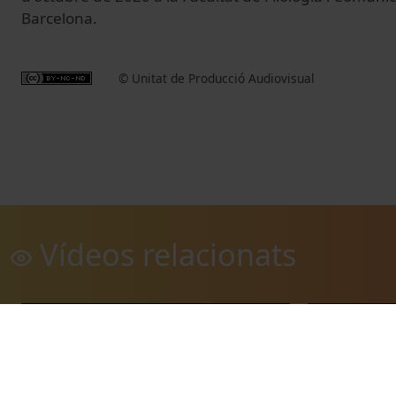
Barcelona.
© Unitat de Producció Audiovisual
Vídeos relacionats