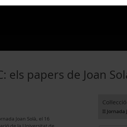
C: els papers de Joan Sol
Col·lecció
II Jornada 
ornada Joan Solà, el 16
ació de la Universitat de