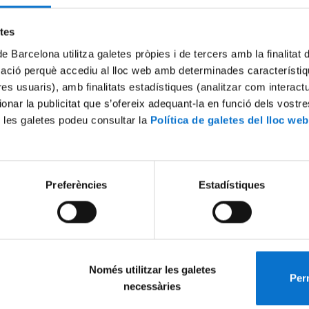
Try again
etes
de Barcelona utilitza galetes pròpies i de tercers amb la finalitat
mació perquè accediu al lloc web amb determinades característiq
tres usuaris), amb finalitats estadístiques (analitzar com interac
ionar la publicitat que s’ofereix adequant-la en funció dels vostr
 les galetes podeu consultar la
Política de galetes del lloc web
Preferències
Estadístiques
Només utilitzar les galetes
Perm
necessàries