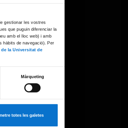
 de gestionar les vostres
ues que puguin diferenciar la
tueu amb el lloc web) i amb
es hàbits de navegació). Per
 de la Universitat de
Màrqueting
etre totes les galetes