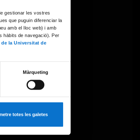
 de gestionar les vostres
ues que puguin diferenciar la
tueu amb el lloc web) i amb
es hàbits de navegació). Per
 de la Universitat de
Màrqueting
etre totes les galetes