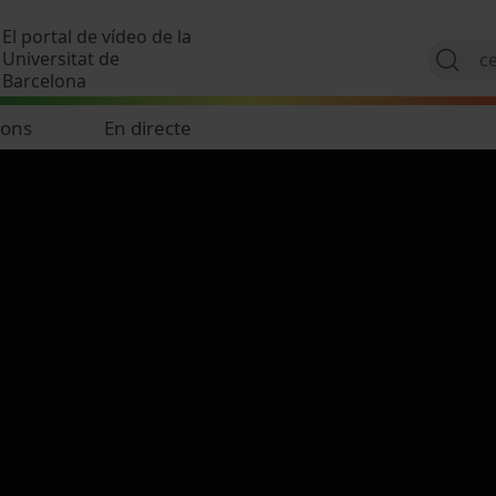
Vés al contingut
El portal de vídeo de la
Universitat de
Barcelona
ions
En directe