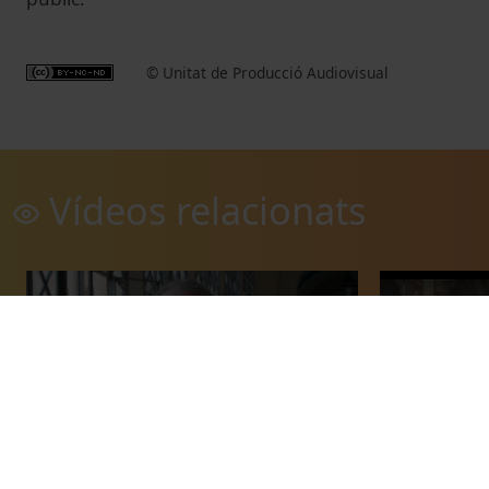
© Unitat de Producció Audiovisual
Vídeos relacionats