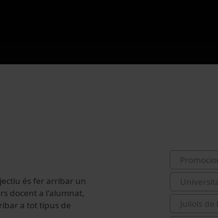
Promocio
jectiu és fer arribar un
Universit
urs docent a l'alumnat,
Juliols de
ibar a tot tipus de