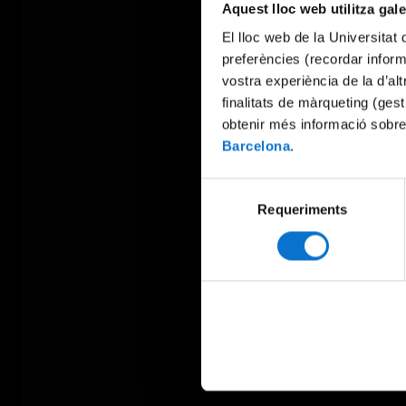
Aquest lloc web utilitza gal
El lloc web de la Universitat 
preferències (recordar infor
vostra experiència de la d’al
finalitats de màrqueting (gest
obtenir més informació sobre
Barcelona
.
Selecció
Requeriments
de
consentiment