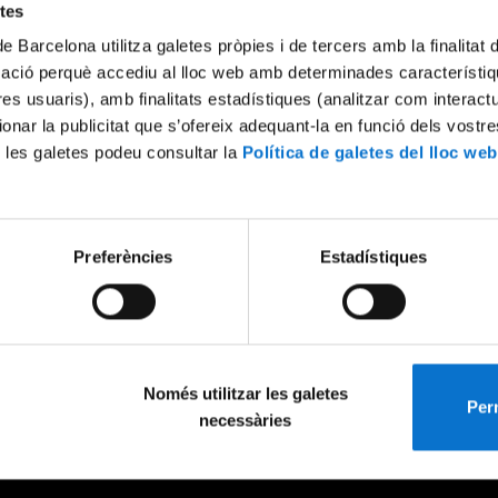
etes
de Barcelona utilitza galetes pròpies i de tercers amb la finalitat
mació perquè accediu al lloc web amb determinades característiq
tres usuaris), amb finalitats estadístiques (analitzar com interac
ionar la publicitat que s’ofereix adequant-la en funció dels vostr
 les galetes podeu consultar la
Política de galetes del lloc web
Preferències
Estadístiques
Només utilitzar les galetes
Perm
necessàries