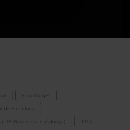
nal
Reportatges
at de Barcelona
 la UB (Barcelona, Catalunya)
2014