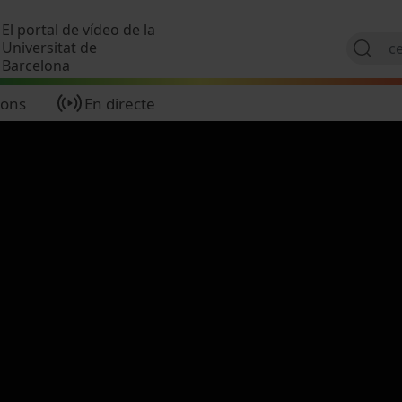
Vés al contingut
El portal de vídeo de la
Universitat de
Barcelona
ions
En directe