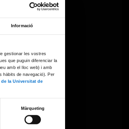
Informació
 de gestionar les vostres
ues que puguin diferenciar la
tueu amb el lloc web) i amb
es hàbits de navegació). Per
 de la Universitat de
Màrqueting