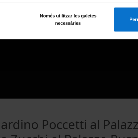
Només utilitzar les galetes
Perm
necessàries
rdino Poccetti al Palaz