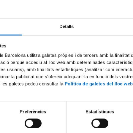
Try again
Detalls
etes
de Barcelona utilitza galetes pròpies i de tercers amb la finalitat
mació perquè accediu al lloc web amb determinades característiq
tres usuaris), amb finalitats estadístiques (analitzar com interac
ionar la publicitat que s’ofereix adequant-la en funció dels vostr
 les galetes podeu consultar la
Política de galetes del lloc web
Preferències
Estadístiques