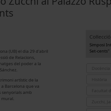
o Zucchi al Palazzo Rusp
ents
Col·lecció
Simposi In
Set-cents"
ona (UB) el dia 29 d'abril
essió de Relacions,
Imatges del poder a la
Docència 
 Sánchez.
Història
imoni artístic de la
II a Barcelona que va
Facultat d
es senyorials amb
a mural.
Zucchi, J