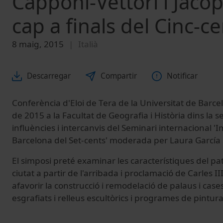
Capponi-Vettori i Jacop
cap a finals del Cinc-c
8 maig, 2015
Italià
Descarregar
Compartir
Notificar
Conferència d'Eloi de Tera de la Universitat de Barcel
de 2015 a la Facultat de Geografia i Història dins la s
influències i intercanvis del Seminari internacional '
Barcelona del Set-cents' moderada per Laura García
El simposi preté examinar les característiques del patr
ciutat a partir de l'arribada i proclamació de Carles I
afavorir la construcció i remodelació de palaus i cas
esgrafiats i relleus escultòrics i programes de pintur