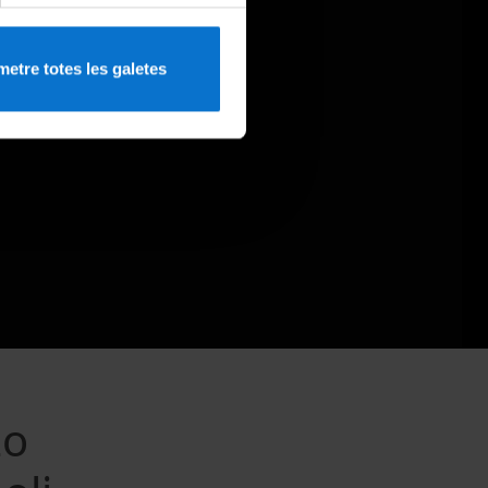
etre totes les galetes
zo