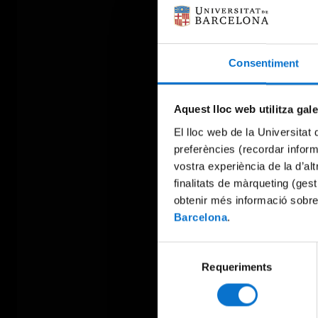
Consentiment
Aquest lloc web utilitza gal
El lloc web de la Universitat 
preferències (recordar infor
vostra experiència de la d’al
finalitats de màrqueting (gest
obtenir més informació sobre
Barcelona
.
Selecció
Requeriments
de
consentiment