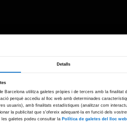
Something went wrong
Detalls
An error occurred, please try again later.
etes
de Barcelona utilitza galetes pròpies i de tercers amb la finalitat
Try again
mació perquè accediu al lloc web amb determinades característiq
tres usuaris), amb finalitats estadístiques (analitzar com interac
ionar la publicitat que s’ofereix adequant-la en funció dels vostr
 les galetes podeu consultar la
Política de galetes del lloc web