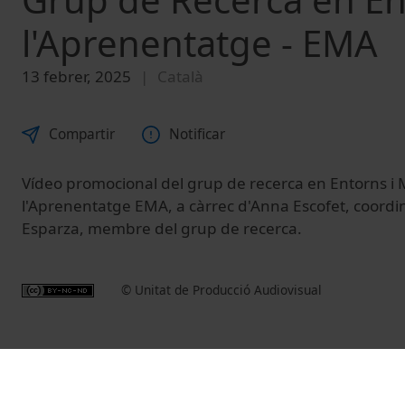
l'Aprenentatge - EMA
13 febrer, 2025
Català
Compartir
Notificar
Vídeo promocional del grup de recerca en Entorns i M
l'Aprenentatge EMA, a càrrec d'Anna Escofet, coordi
Esparza, membre del grup de recerca.
© Unitat de Producció Audiovisual