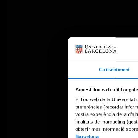
Consentiment
Aquest lloc web utilitza gal
El lloc web de la Universitat 
preferències (recordar infor
vostra experiència de la d’al
finalitats de màrqueting (gest
obtenir més informació sobre
Barcelona
.