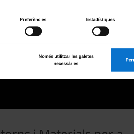
Preferències
Estadístiques
Només utilitzar les galetes
Perm
necessàries
orns i Materials per a