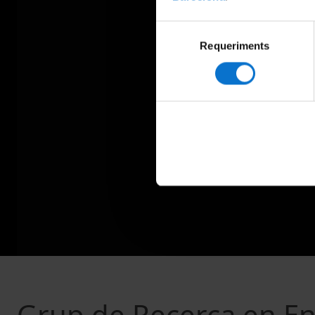
Selecció
Requeriments
de
consentiment
Grup de Recerca en Ent