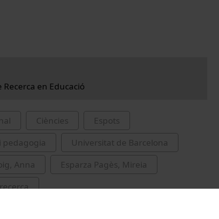
de Recerca en Educació
nal
Ciències
Espots
i pedagogia
Universitat de Barcelona
oig, Anna
Esparza Pagès, Mireia
recerca
at de Barcelona. Grup de Recerca en Entorns i