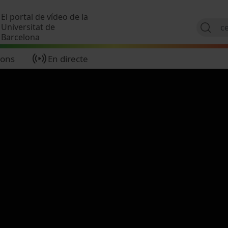
Vés al contingut
El portal de vídeo de la
Universitat de
Barcelona
ions
En directe