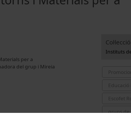
Col·lecció
Instituts 
aterials per a
nadora del grup i Mireia
Promocio
Educació 
Escofet R
grups de 
Universit