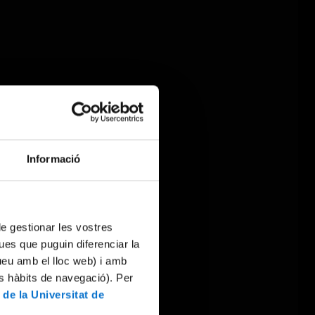
Informació
 de gestionar les vostres
ues que puguin diferenciar la
tueu amb el lloc web) i amb
es hàbits de navegació). Per
 de la Universitat de