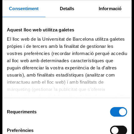
Consentiment
Detalls
Informació
Try again
Aquest lloc web utilitza galetes
El lloc web de la Universitat de Barcelona utilitza galetes
pròpies i de tercers amb la finalitat de gestionar les
vostres preferències (recordar informació perquè accediu
al lloc web amb determinades característiques que
puguin diferenciar la vostra experiència de la d’altres
usuaris), amb finalitats estadístiques (analitzar com
interactueu amb el lloc web) i amb finalitats de
màrqueting (gestionar la publicitat que s’ofereix
adequant-la en funció dels vostres hàbits de navegació).
Per obtenir més informació sobre les galetes podeu
Selecció
consultar la
Política de galetes del lloc web de la
Requeriments
de
Universitat de Barcelona
.
consentiment
Preferències