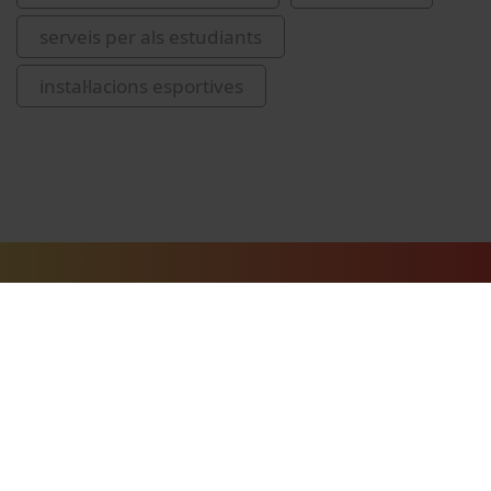
serveis per als estudiants
instal·lacions esportives
Vídeos relacionats