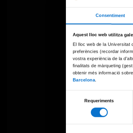
Consentiment
Aquest lloc web utilitza gal
El lloc web de la Universitat 
preferències (recordar infor
vostra experiència de la d’al
finalitats de màrqueting (gest
obtenir més informació sobre
Barcelona
.
Selecció
Requeriments
de
consentiment