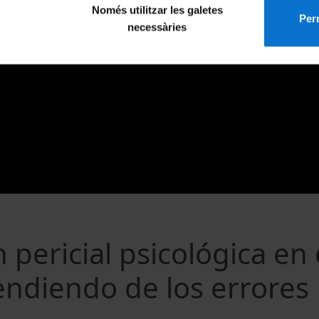
Només utilitzar les galetes
Perm
necessàries
 pericial psicológica en 
endiendo de los errores