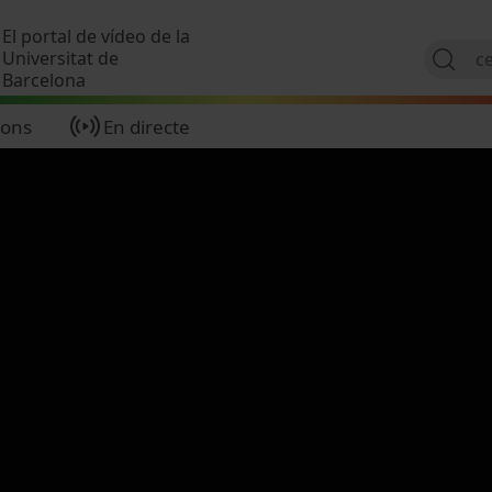
Vés al contingut
El portal de vídeo de la
Universitat de
Barcelona
ions
En directe