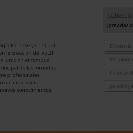
Col·lecció
Jornadas de
ogía Forense y Criminal
Docència 
 la creación de las III
Psicologi
de junio en el campus
principal de las Jornadas
Facultat 
re profesionales
ño nacen nuevas
psicologi
nuevos conocimientos.