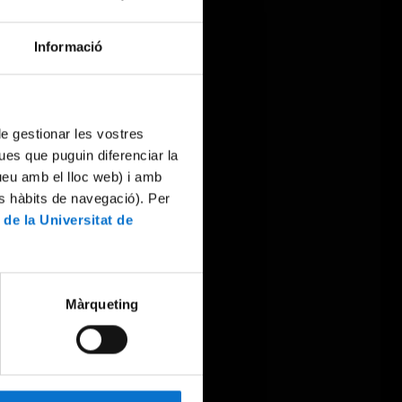
Informació
 de gestionar les vostres
ues que puguin diferenciar la
tueu amb el lloc web) i amb
es hàbits de navegació). Per
 de la Universitat de
Màrqueting