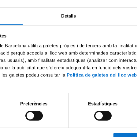
Detalls
Try again
etes
de Barcelona utilitza galetes pròpies i de tercers amb la finalitat
mació perquè accediu al lloc web amb determinades característiq
tres usuaris), amb finalitats estadístiques (analitzar com interac
ionar la publicitat que s’ofereix adequant-la en funció dels vostr
 les galetes podeu consultar la
Política de galetes del lloc web
Preferències
Estadístiques