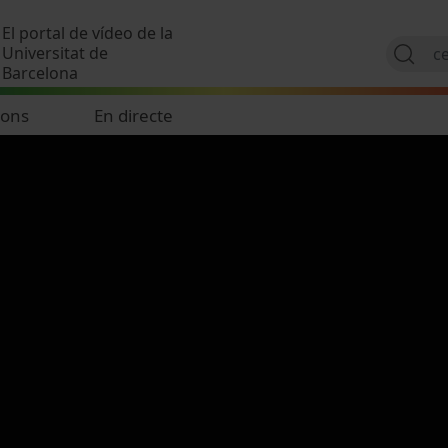
Vés al contingut
El portal de vídeo de la
Universitat de
Barcelona
ions
En directe