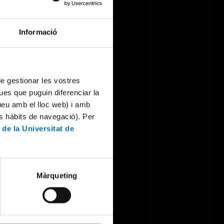
Informació
 de gestionar les vostres
ues que puguin diferenciar la
tueu amb el lloc web) i amb
es hàbits de navegació). Per
 de la Universitat de
Màrqueting