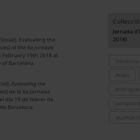
Col·lecció
Jornada d'I
2018)
Social): Evaluating the
nces) of the
6a Jornada
n February 19th 2018 at
Docència 
y of Barcelona.
Actes
cial
):
Evaluating the
Rodríguez
als) de la 6a Jornada
 el dia 19 de febrer de
Jornada d
t de Barcelona.
qualitat d