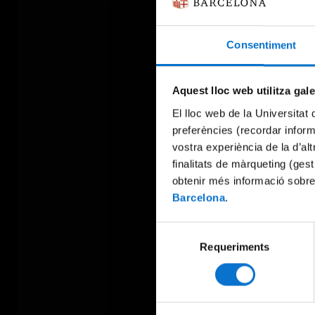
Consentiment
Aquest lloc web utilitza gal
El lloc web de la Universitat 
preferències (recordar infor
vostra experiència de la d’al
finalitats de màrqueting (gest
obtenir més informació sobre
Barcelona
.
Selecció
Requeriments
de
consentiment