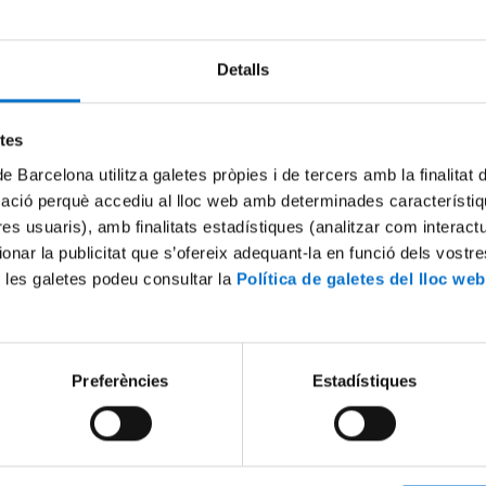
Detalls
Try again
etes
de Barcelona utilitza galetes pròpies i de tercers amb la finalitat
mació perquè accediu al lloc web amb determinades característiq
tres usuaris), amb finalitats estadístiques (analitzar com interac
ionar la publicitat que s’ofereix adequant-la en funció dels vostr
 les galetes podeu consultar la
Política de galetes del lloc web
Preferències
Estadístiques