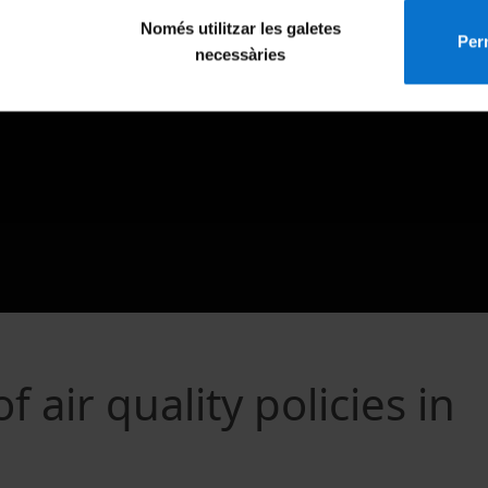
Només utilitzar les galetes
Perm
necessàries
 air quality policies in