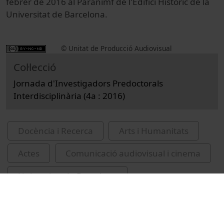
febrer de 2016 al Paranimf de l'Edifici Històric de la
Universitat de Barcelona.
© Unitat de Producció Audiovisual
Col·lecció
Jornada d'Investigadors Predoctorals
Interdisciplinària (4a : 2016)
Docència i Recerca
Arts i Humanitats
Actes
Comunicació audiovisual i cinema
Universitat de Barcelona
Jornada d'Investigadors Predoctorals
Interdisciplinària