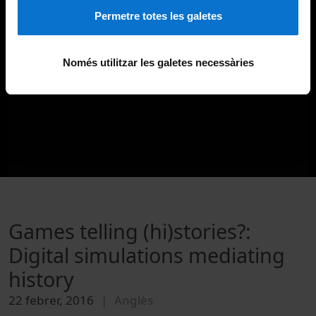
Permetre totes les galetes
Només utilitzar les galetes necessàries
Games telling (hi)stories?:
Digital simulations mediating
history
22 febrer, 2016
Anglès