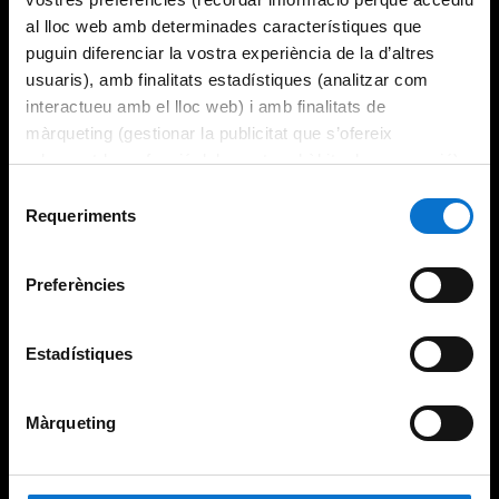
al lloc web amb determinades característiques que
puguin diferenciar la vostra experiència de la d’altres
usuaris), amb finalitats estadístiques (analitzar com
interactueu amb el lloc web) i amb finalitats de
màrqueting (gestionar la publicitat que s’ofereix
adequant-la en funció dels vostres hàbits de navegació).
Per obtenir més informació sobre les galetes podeu
Selecció
consultar la
Política de galetes del lloc web de la
Requeriments
de
Universitat de Barcelona
.
consentiment
Preferències
Estadístiques
Màrqueting