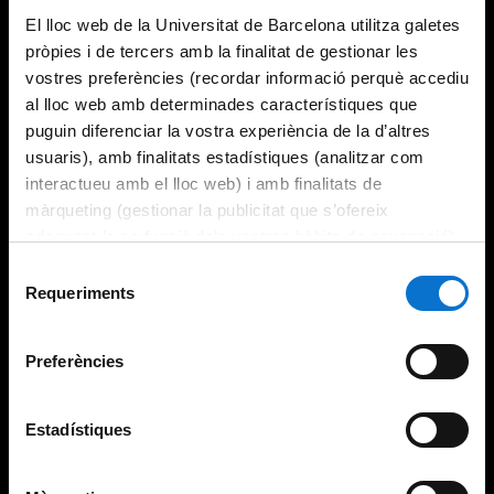
El lloc web de la Universitat de Barcelona utilitza galetes
pròpies i de tercers amb la finalitat de gestionar les
vostres preferències (recordar informació perquè accediu
al lloc web amb determinades característiques que
puguin diferenciar la vostra experiència de la d’altres
usuaris), amb finalitats estadístiques (analitzar com
interactueu amb el lloc web) i amb finalitats de
màrqueting (gestionar la publicitat que s’ofereix
adequant-la en funció dels vostres hàbits de navegació).
Per obtenir més informació sobre les galetes podeu
Selecció
consultar la
Política de galetes del lloc web de la
Requeriments
de
Universitat de Barcelona
.
consentiment
Preferències
Estadístiques