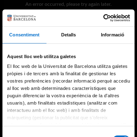
An error occurred, please try again later.
Try again
Consentiment
Detalls
Informació
Aquest lloc web utilitza galetes
El lloc web de la Universitat de Barcelona utilitza galetes
pròpies i de tercers amb la finalitat de gestionar les
vostres preferències (recordar informació perquè accediu
al lloc web amb determinades característiques que
puguin diferenciar la vostra experiència de la d’altres
usuaris), amb finalitats estadístiques (analitzar com
interactueu amb el lloc web) i amb finalitats de
màrqueting (gestionar la publicitat que s’ofereix
adequant-la en funció dels vostres hàbits de navegació).
Per obtenir més informació sobre les galetes podeu
Selecció