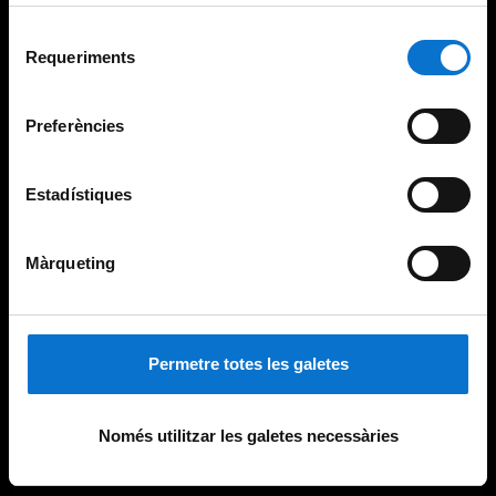
adequant-la en funció dels vostres hàbits de navegació).
Per obtenir més informació sobre les galetes podeu
Selecció
consultar la
Política de galetes del lloc web de la
Requeriments
de
Universitat de Barcelona
.
consentiment
Preferències
Estadístiques
Màrqueting
Permetre totes les galetes
Només utilitzar les galetes necessàries