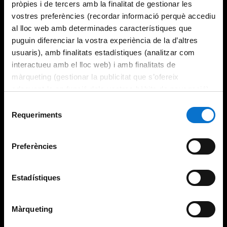
pròpies i de tercers amb la finalitat de gestionar les
vostres preferències (recordar informació perquè accediu
al lloc web amb determinades característiques que
puguin diferenciar la vostra experiència de la d’altres
usuaris), amb finalitats estadístiques (analitzar com
interactueu amb el lloc web) i amb finalitats de
màrqueting (gestionar la publicitat que s’ofereix
adequant-la en funció dels vostres hàbits de navegació).
Per obtenir més informació sobre les galetes podeu
Selecció
consultar la
Política de galetes del lloc web de la
Requeriments
de
Universitat de Barcelona
.
consentiment
Preferències
Estadístiques
Màrqueting