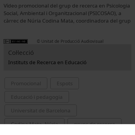
Vídeo promocional del grup de recerca en Psicologia
Social, Ambiental i Organitzacional (PSICOSAO), a
càrrec de Núria Codina Mata, coordinadora del grup
© Unitat de Producció Audiovisual
Col·lecció
Instituts de Recerca en Educació
Promocional
Espots
Educació i pedagogia
Universitat de Barcelona
Codina Mata, Núria
grups de recerca