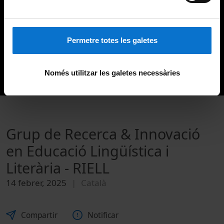
Permetre totes les galetes
Només utilitzar les galetes necessàries
Grup de Recerca & Innovació
en Educació Lingüística i
Literària - RIELL
14 febrer, 2025
Català
Compartir
Notificar