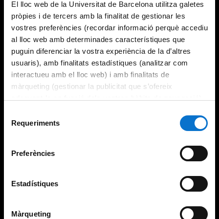
El lloc web de la Universitat de Barcelona utilitza galetes
pròpies i de tercers amb la finalitat de gestionar les
vostres preferències (recordar informació perquè accediu
al lloc web amb determinades característiques que
puguin diferenciar la vostra experiència de la d’altres
usuaris), amb finalitats estadístiques (analitzar com
interactueu amb el lloc web) i amb finalitats de
màrqueting (gestionar la publicitat que s’ofereix
adequant-la en funció dels vostres hàbits de navegació).
Per obtenir més informació sobre les galetes podeu
Selecció
consultar la
Política de galetes del lloc web de la
Requeriments
de
Universitat de Barcelona
.
consentiment
Preferències
Estadístiques
Màrqueting